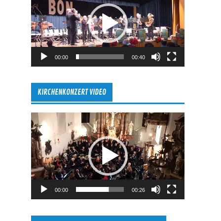
00:00
00:40
KIRCHENKONZERT VIDEO
Video-
Player
00:00
00:26