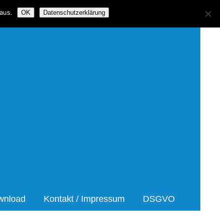
aus.
OK
Datenschutzerklärung
asorcherster Nidderau
wnload
Kontakt / Impressum
DSGVO