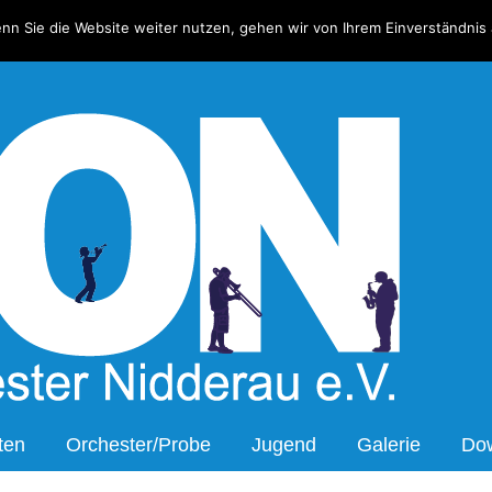
nn Sie die Website weiter nutzen, gehen wir von Ihrem Einverständnis 
Bl
ten
Orchester/Probe
Jugend
Galerie
Do