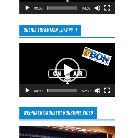
00:00
04:37
ONLINE ZUSAMMEN „HAPPY“!
Video-
Player
00:00
02:39
WEIHNACHTSKONZERT BONBONES VIDEO
Video-
Player