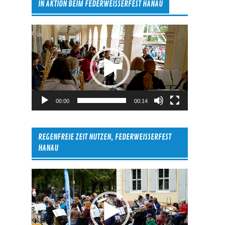
IN AKTION BEIM FEDERWEISSERFEST HANAU
Video-
Player
00:00
00:14
REGENFREIE ZEIT NUTZEN, FEDERWEISSERFEST
HANAU
Video-
Player