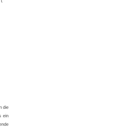
rt
n die
s ein
lende