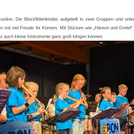
iker. Die Blockflötenkinder, aufgeteilt in zwei Gruppen und unte
n mit viel Freude ihr Können. Mit Stücken wie „Hänsel und Gretel“
s auch kleine Instrumente ganz groß klingen können.