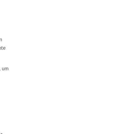
n
nte
, um