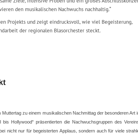
insame Ziele, intensive Proben und ein großes Abschlusskonze
ivieren den musikalischen Nachwuchs nachhaltig.“
n Projekts und zeigt eindrucksvoll, wie viel Begeisterung,
darbeit der regionalen Blasorchester steckt.
kt
 Muttertag zu einem musikalischen Nachmittag der besonderen Art i
l bis Hollywood“ präsentierten die Nachwuchsgruppen des Verein
nicht nur für begeisterten Applaus, sondern auch für viele strah