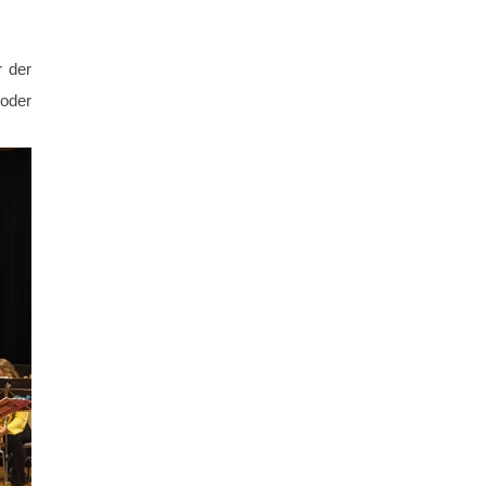
r der
 oder