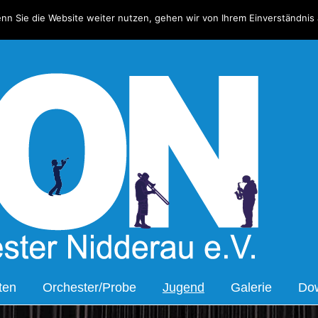
nn Sie die Website weiter nutzen, gehen wir von Ihrem Einverständnis 
Bl
ten
Orchester/Probe
Jugend
Galerie
Do