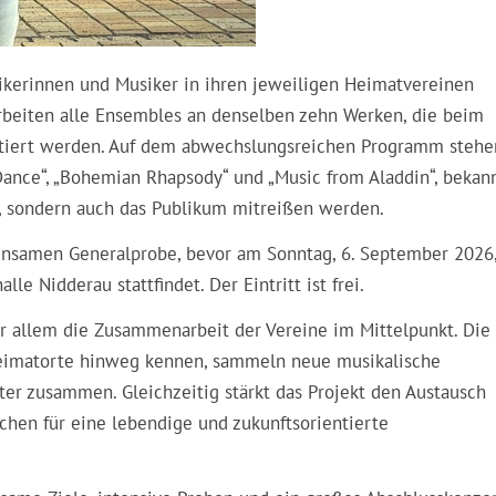
kerinnen und Musiker in ihren jeweiligen Heimatvereinen
arbeiten alle Ensembles an denselben zehn Werken, die beim
ntiert werden. Auf dem abwechslungsreichen Programm stehe
Dance“, „Bohemian Rhapsody“ und „Music from Aladdin“, bekan
, sondern auch das Publikum mitreißen werden.
einsamen Generalprobe, bevor am Sonntag, 6. September 2026
le Nidderau stattfindet. Der Eintritt ist frei.
r allem die Zusammenarbeit der Vereine im Mittelpunkt. Die
 Heimatorte hinweg kennen, sammeln neue musikalische
r zusammen. Gleichzeitig stärkt das Projekt den Austausch
chen für eine lebendige und zukunftsorientierte