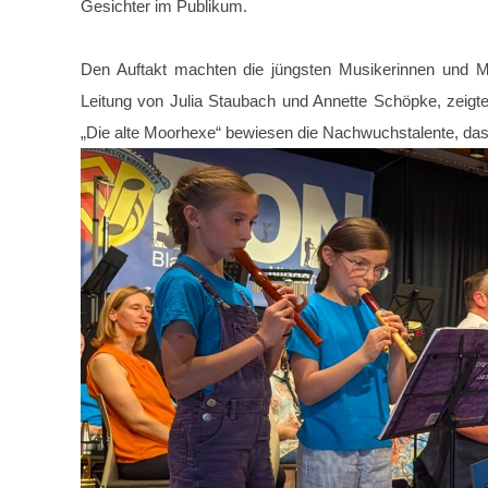
Gesichter im Publikum.
Den Auftakt machten die jüngsten Musikerinnen und Mus
Leitung von Julia Staubach und Annette Schöpke, zeigte
„Die alte Moorhexe“ bewiesen die Nachwuchstalente, das