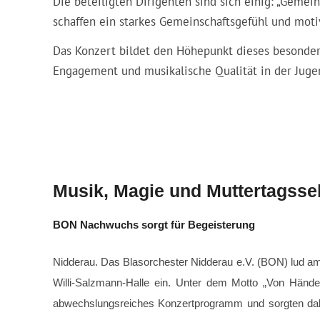
Die beteiligten Dirigenten sind sich einig: „Geme
schaffen ein starkes Gemeinschaftsgefühl und mot
Das Konzert bildet den Höhepunkt dieses besondere
Engagement und musikalische Qualität in der Jugen
Musik, Magie und Muttertagsse
BON Nachwuchs sorgt für Begeisterung
Nidderau. Das Blasorchester Nidderau e.V. (BON) lud am
Willi-Salzmann-Halle ein. Unter dem Motto „Von Hände
abwechslungsreiches Konzertprogramm und sorgten dabei 