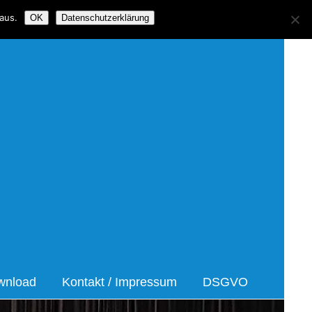
aus.
OK
Datenschutzerklärung
asorcherster Nidderau
wnload
Kontakt / Impressum
DSGVO